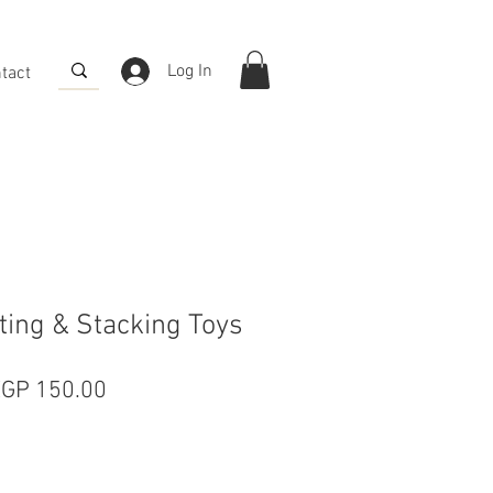
Log In
tact
ing & Stacking Toys
egular
Sale
GP 150.00
rice
Price