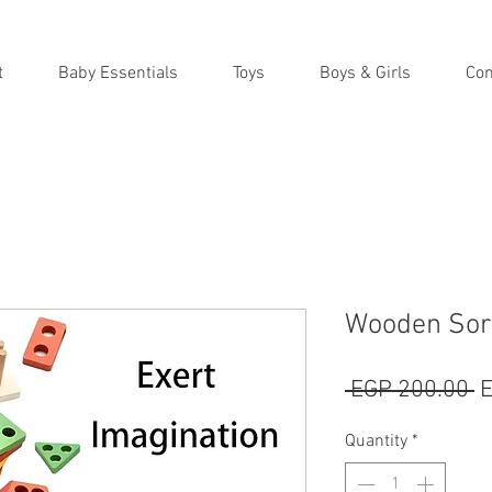
t
Baby Essentials
Toys
Boys & Girls
Con
Wooden Sort
R
 EGP 200.00 
E
P
Quantity
*