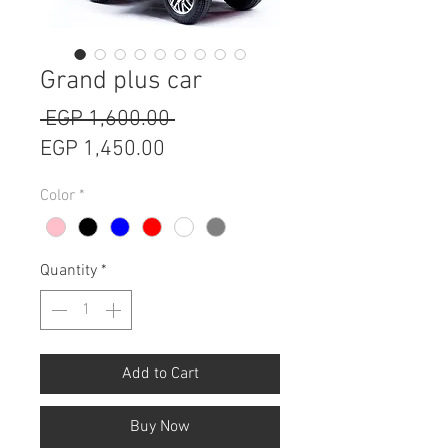
Grand plus car
Regular
 EGP 1,600.00 
Sale
Price
EGP 1,450.00
Price
Color
*
Quantity
*
Add to Cart
Buy Now