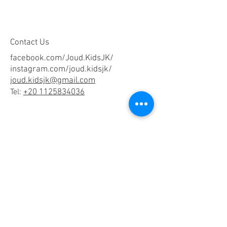
Contact Us
facebook.com/Joud.KidsJK/
instagram.com/joud.kidsjk/
joud.kidsjk@gmail.com
Tel:
+20 1125834036
Help
Terms & Conditions
Shipping & Returns
Payment Method
FAQ
Join Our Mailing List